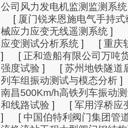
公司风力发电机监测监测系统
[
厦门锐来恩施电气手持式
械应力应变无线遥测系统
]
应变测试分析系统
]
[
重庆
]
[
正和造船有限公司万吨
强度试验
]
[
苏州地铁隧道
列车组振动测试与模态分析
]
南昌500Km/h高铁列车振动
和线路试验
]
[
军用浮桥应
]
[
中国伯特利阀门集团管