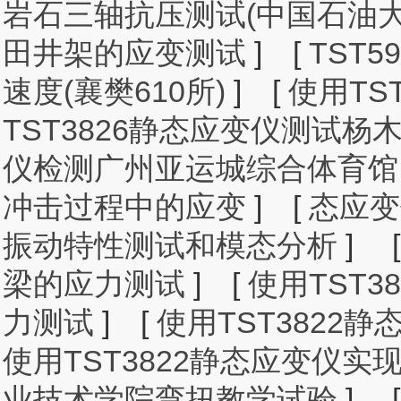
岩石三轴抗压测试(中国石油大
田井架的应变测试
]
[
TST
速度(襄樊610所)
]
[
使用TS
TST3826静态应变仪测试杨
仪检测广州亚运城综合体育馆
冲击过程中的应变
]
[
态应变
振动特性测试和模态分析
]
梁的应力测试
]
[
使用TST
力测试
]
[
使用TST382
使用TST3822静态应变仪
业技术学院弯扭教学试验
]