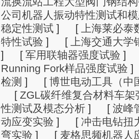
流换流站工程大型阀门钢结构
公司机器人振动特性测试和模
稳定性测试
]
[
上海莱必泰
特性试验
]
[
上海交通大学
]
[
军用联轴器强度试验
]
Running Fork样品强度试验
]
检测
]
[
博世电动工具（中
[
ZGL碳纤维复合材料车架
性测试及模态分析
]
[
波峰
动应变实验
]
[
冲击电钻扭
弯实验
]
[
麦格思频机器人