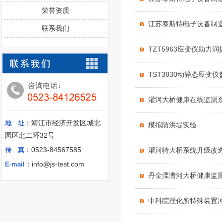
荣誉资质
江苏泰斯特电子设备制
联系我们
TZT5963应变仪助力
TST3830动静态应
灌河大桥健康在线监测系
：靖江市经济开发区城北
地 址
模拟防洪堤实验
园区北二环32号
：0523-84567585
传 真
灌河特大桥系统升级改
：info@js-test.com
E-mail
丹金溧漕河大桥健康监
中科院理化所特殊装置