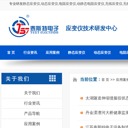
专业研发
静态应变仪
,
动态应变仪
,
电阻应变仪
,
动静态电阻应变仪
,
无线应变仪
,
无
应变仪技术研发中心
首 页
行业资讯
应用案例
静态应变仪
动态应变仪
电阻
当前位置：
>>
首 页
应用案
关于我们
太湖隧道伸缩缝服役状
行业资讯
丹金溧漕河大桥健康监
产品导航
应用案例
江苏泰斯特电子设备制