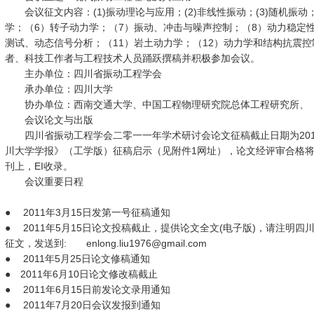
会议征文内容：(1)振动理论与应用；(2)非线性振动；(3)随机振动
学；（6）转子动力学；（7）振动、冲击与噪声控制；（8）动力稳定性
测试、动态信号分析；（11）岩土动力学；（12）动力学和结构抗震
者、科技工作者与工程技术人员踊跃撰稿并积极参加会议。
主办单位：四川省振动工程学会
承办单位：四川大学
协办单位：西南交通大学、中国工程物理研究院总体工程研究所、
会议论文与出版
四川省振动工程学会二零一一年学术研讨会论文征稿截止日期为2011
川大学学报》（工学版）征稿启示（见附件1网址），论文经评审合格
刊上，EI收录。
会议重要日程
● 2011年3月15日发第一号征稿通知
● 2011年5月15日论文投稿截止，提供论文全文(电子版)，请注明
征文，发送到: enlong.liu1976@gmail.com
● 2011年5月25日论文修稿通知
● 2011年6月10日论文修改稿截止
● 2011年6月15日前发论文录用通知
● 2011年7月20日会议发报到通知