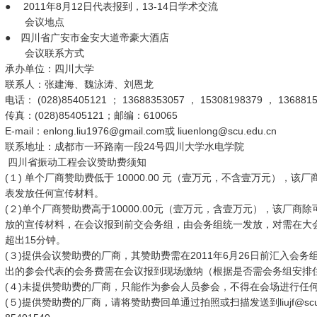
● 2011年8月12日代表报到，13-14日学术交流
会议地点
● 四川省广安市金安大道帝豪大酒店
会议联系方式
承办单位：四川大学
联系人：张建海、魏泳涛、刘恩龙
电话： (028)85405121 ； 13688353057 ， 15308198379 ， 136881
传真：(028)85405121；邮编：610065
E-mail：enlong.liu1976@gmail.com或 liuenlong@scu.edu.cn
联系地址：成都市一环路南一段24号四川大学水电学院
四川省振动工程会议赞助费须知
(１) 单个厂商赞助费低于 10000.00 元（壹万元，不含壹万元），
表发放任何宣传材料。
(２)单个厂商赞助费高于10000.00元（壹万元，含壹万元），该厂
放的宣传材料，在会议报到前交会务组，由会务组统一发放，对需在大
超出15分钟。
(３)提供会议赞助费的厂商，其赞助费需在2011年6月26日前汇入会
出的参会代表的会务费需在会议报到现场缴纳（根据是否需会务组安排
(４)未提供赞助费的厂商，只能作为参会人员参会，不得在会场进行任
(５)提供赞助费的厂商，请将赞助费回单通过拍照或扫描发送到liujf@scu.