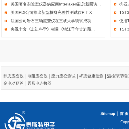
美国著名实验室仪器供应商Interlaken副总裁回访...
机器
美国PDI公司推出新型桩身完整性测试仪PIT-X
TS
法国公司岩石三轴流变仪在三峡大学调试成功
使用
央视十套《走进科学》栏目《镇江千年古刹藏...
TS
静态应变仪
│
电阻应变仪
│
应力应变测试
│
桥梁健康监测
│
温控球形喷
金电动葫芦
│
圆形电连接器
Sitemap
│
首 页
Cop